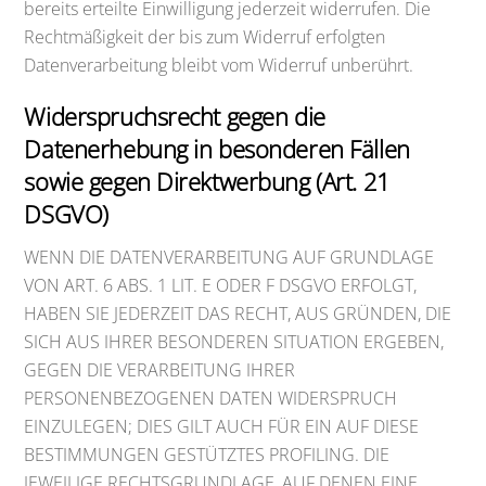
bereits erteilte Einwilligung jederzeit widerrufen. Die
Rechtmäßigkeit der bis zum Widerruf erfolgten
Datenverarbeitung bleibt vom Widerruf unberührt.
Widerspruchsrecht gegen die
Datenerhebung in besonderen Fällen
sowie gegen Direktwerbung (Art. 21
DSGVO)
WENN DIE DATENVERARBEITUNG AUF GRUNDLAGE
VON ART. 6 ABS. 1 LIT. E ODER F DSGVO ERFOLGT,
HABEN SIE JEDERZEIT DAS RECHT, AUS GRÜNDEN, DIE
SICH AUS IHRER BESONDEREN SITUATION ERGEBEN,
GEGEN DIE VERARBEITUNG IHRER
PERSONENBEZOGENEN DATEN WIDERSPRUCH
EINZULEGEN; DIES GILT AUCH FÜR EIN AUF DIESE
BESTIMMUNGEN GESTÜTZTES PROFILING. DIE
JEWEILIGE RECHTSGRUNDLAGE, AUF DENEN EINE