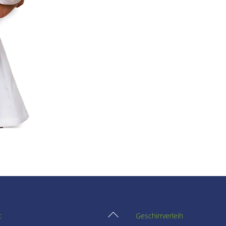
Back
t
Geschirrverleih
To