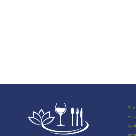
Star
Ausw
Kon
Imp