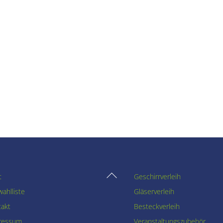
Back
t
Geschirrverleih
To
ahlliste
Gläserverleih
Top
takt
Besteckverleih
ressum
Veranstaltungszubehör