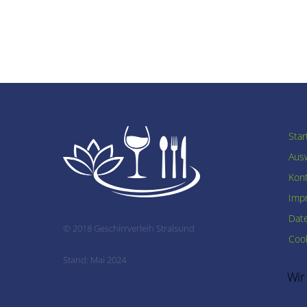
Star
Ausw
Kon
Imp
Dat
© 2018 Geschirrverleih Stralsund
Cook
Stand: Mai 2024
Wir