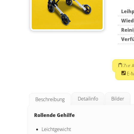
Leihp
Wied
Rein
Verf
Zur A
E-M
Detailinfo
Bilder
Beschreibung
Rollende Gehilfe
Leichtgewicht