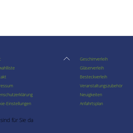
Back
t
Geschirrverleih
To
ahlliste
Gläserverleih
Top
takt
Besteckverleih
ressum
Veranstaltungszubehör
enschutzerklärung
Neuigkeiten
ie-Einstellungen
Anfahrtsplan
 sind für Sie da