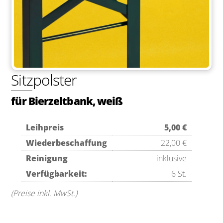
Sitzpolster
für Bierzeltbank, weiß
Leihpreis
5,00 €
Wiederbeschaffung
22,00 €
Reinigung
inklusive
Verfügbarkeit:
6 St.
(Preise inkl. MwSt.)