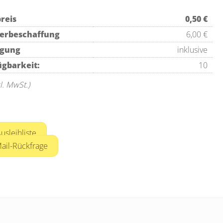
reis
0,50 €
erbeschaffung
6,00 €
igung
inklusive
ügbarkeit:
10
kl. MwSt.)
usleihliste
ail-Rückfrage