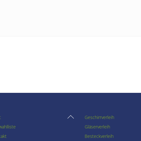
Back
t
Geschirrverleih
To
ahlliste
Gläserverleih
Top
takt
Besteckverleih