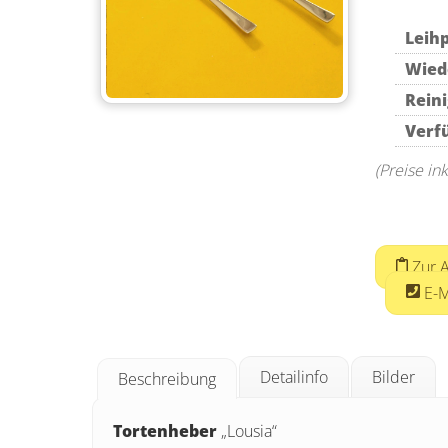
Leihp
Wied
Rein
Verf
(Preise in
Zur A
E-M
Detailinfo
Bilder
Beschreibung
Tortenheber
„Lousia“