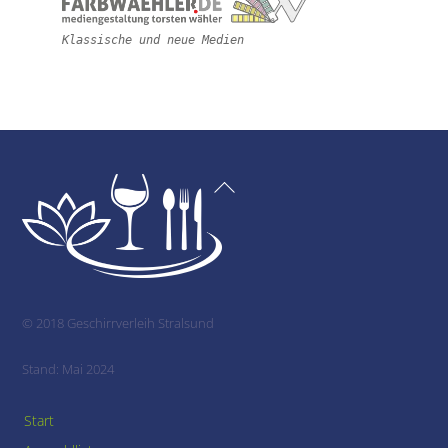
Klassische und neue Medien
Back
To
Top
© 2018 Geschirrverleih Stralsund
Stand: Mai 2024
Start