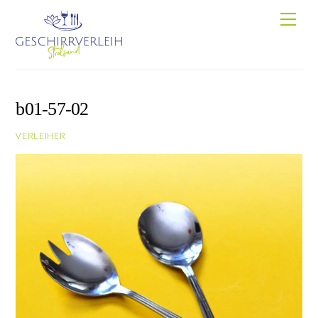
Skip
Men
to
content
b01-57-02
VERLEIHER