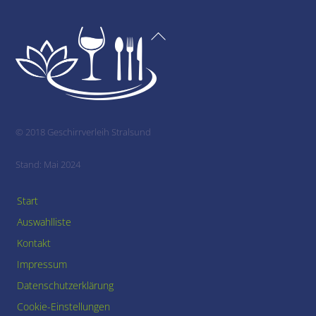
Back
To
Top
© 2018 Geschirrverleih Stralsund
Stand: Mai 2024
Start
Auswahlliste
Kontakt
Impressum
Datenschutzerklärung
Cookie-Einstellungen