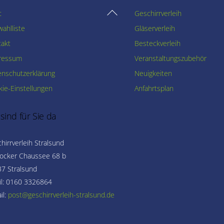
Back
t
Geschirrverleih
To
ahlliste
Gläserverleih
Top
takt
Besteckverleih
ressum
Veranstaltungszubehör
enschutzerklärung
Neuigkeiten
ie-Einstellungen
Anfahrtsplan
 sind für Sie da
hirrverleih Stralsund
ocker Chaussee 68 b
7 Stralsund
l: 0160 3326864
il: