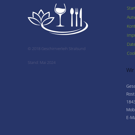
Star
Ausw
Kon
Imp
Dat
© 2018 Geschirrverleih Stralsund
Cook
Stand: Mai 2024
Wir
Gesc
Rost
1843
Mobi
E-Ma