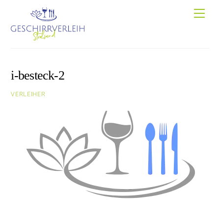
Skip
Men
to
content
i-besteck-2
VERLEIHER