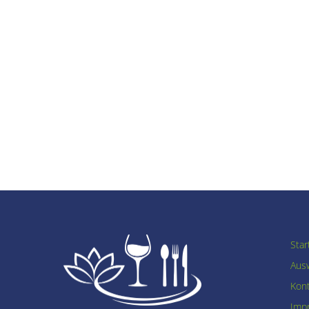
Star
Ausw
Kon
Imp