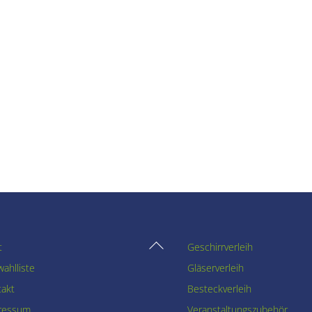
Back
t
Geschirrverleih
To
ahlliste
Gläserverleih
Top
takt
Besteckverleih
ressum
Veranstaltungszubehör