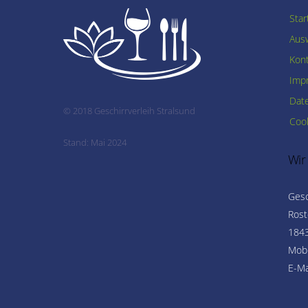
Star
Ausw
Kon
Imp
Dat
© 2018 Geschirrverleih Stralsund
Cook
Stand: Mai 2024
Wir
Gesc
Rost
1843
Mobi
E-Ma