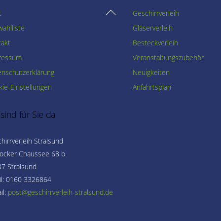
Back
t
Geschirrverleih
To
ahlliste
Gläserverleih
Top
takt
Besteckverleih
ressum
Veranstaltungszubehör
enschutzerklärung
Neuigkeiten
ie-Einstellungen
Anfahrtsplan
 sind für Sie da
hirrverleih Stralsund
ocker Chaussee 68 b
7 Stralsund
l: 0160 3326864
il: