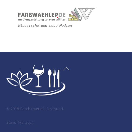
Klassische und neue Medien
Back
To
Top
© 2018 Geschirrverleih Stralsund
Stand: Mai 2024