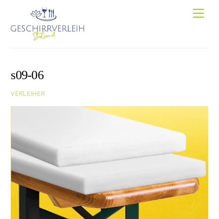
Skip
Men
to
content
s09-06
VERLEIHER