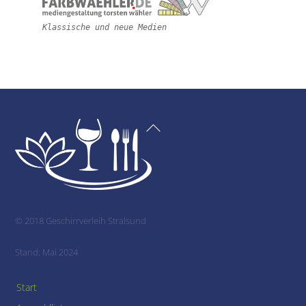
Klassische und neue Medien
Back
To
Top
© 2018 Geschirrverleih Stralsund
Stand: Mai 2024
Start