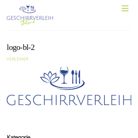
Skip
Men
to
content
logo-bl-2
VERLEIHER
Kategorie