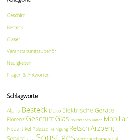
Geschirr
Besteck
Gläser
Veranstaltungszubehör
Neuigkeiten
Fragen & Antworten
Schlagworte
Besteck
Elektrische Geräte
Alpha
Deko
Geschirr
Glas
Mobiliar
Florenz
Isolierkannen
Karten
Retsch Arzberg
Neuartikel
Palazzo
Reinigung
Sonstiges
Service
Verbrauchsmaterial
Shop