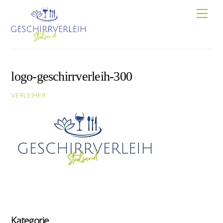
Skip
Men
to
content
logo-geschirrverleih-300
VERLEIHER
Kategorie