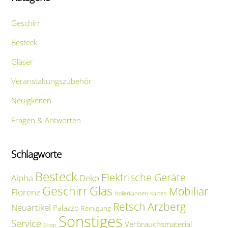
Geschirr
Besteck
Gläser
Veranstaltungszubehör
Neuigkeiten
Fragen & Antworten
Schlagworte
Besteck
Elektrische Geräte
Alpha
Deko
Geschirr
Glas
Mobiliar
Florenz
Isolierkannen
Karten
Retsch Arzberg
Neuartikel
Palazzo
Reinigung
Sonstiges
Service
Verbrauchsmaterial
Shop