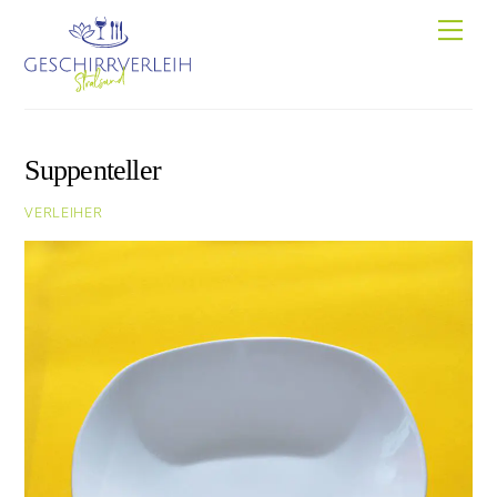
Skip
Men
to
content
Suppenteller
VERLEIHER