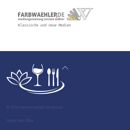
Klassische und neue Medien
Back
To
Top
© 2018 Geschirrverleih Stralsund
Stand: Mai 2024