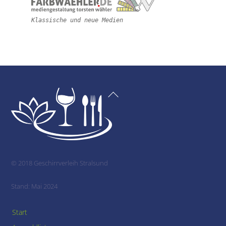
Klassische und neue Medien
Back
To
Top
© 2018 Geschirrverleih Stralsund
Stand: Mai 2024
Start