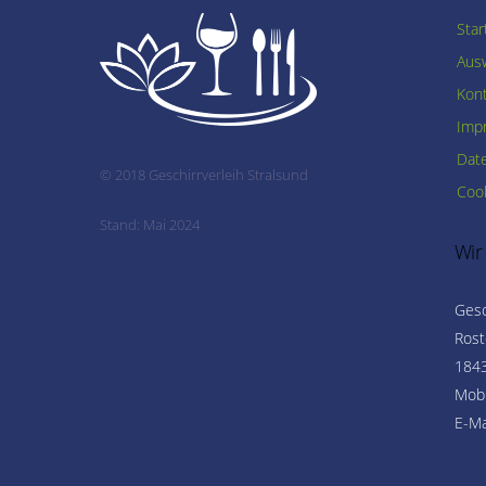
Star
Ausw
Kon
Imp
Dat
© 2018 Geschirrverleih Stralsund
Cook
Stand: Mai 2024
Wir
Gesc
Rost
1843
Mobi
E-Ma