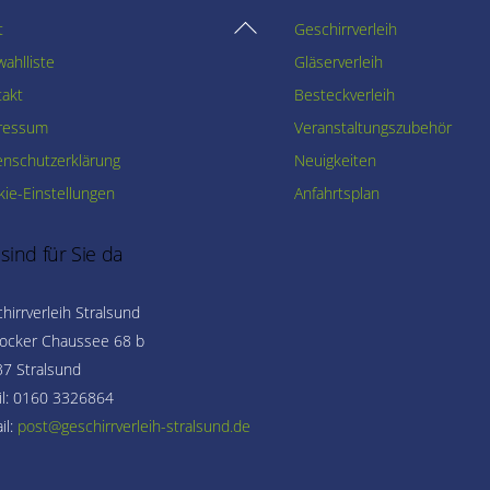
Back
t
Geschirrverleih
To
ahlliste
Gläserverleih
Top
takt
Besteckverleih
ressum
Veranstaltungszubehör
enschutzerklärung
Neuigkeiten
ie-Einstellungen
Anfahrtsplan
 sind für Sie da
hirrverleih Stralsund
ocker Chaussee 68 b
7 Stralsund
l: 0160 3326864
il: