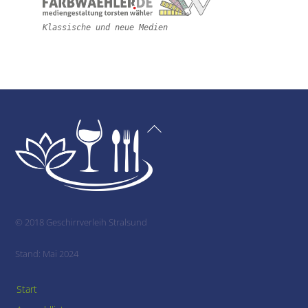
Klassische und neue Medien
Back
To
Top
© 2018 Geschirrverleih Stralsund
Stand: Mai 2024
Start