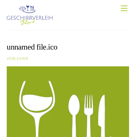
Skip
Men
to
content
unnamed file.ico
VERLEIHER