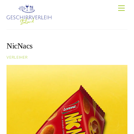
Skip
Men
to
content
NicNacs
VERLEIHER