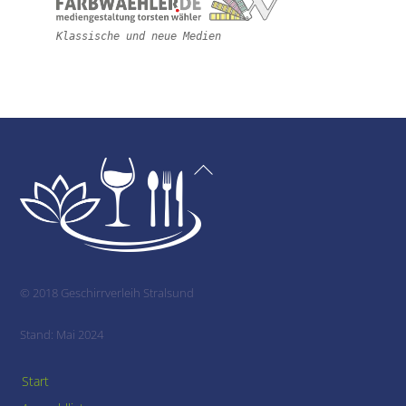
Klassische und neue Medien
Back
To
Top
© 2018 Geschirrverleih Stralsund
Stand: Mai 2024
Start